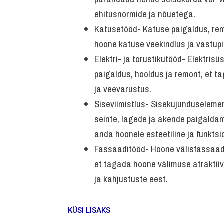
ehitusnormide ja nõuetega.
Katusetööd- Katuse paigaldus, rem
hoone katuse veekindlus ja vastupi
Elektri- ja torustikutööd- Elektrisü
paigaldus, hooldus ja remont, et t
ja veevarustus.
Siseviimistlus- Sisekujunduseleme
seinte, lagede ja akende paigaldami
anda hoonele esteetiline ja funktsi
Fassaaditööd- Hoone välisfassaadi 
et tagada hoone välimuse atraktiiv
ja kahjustuste eest.
KÜSI LISAKS