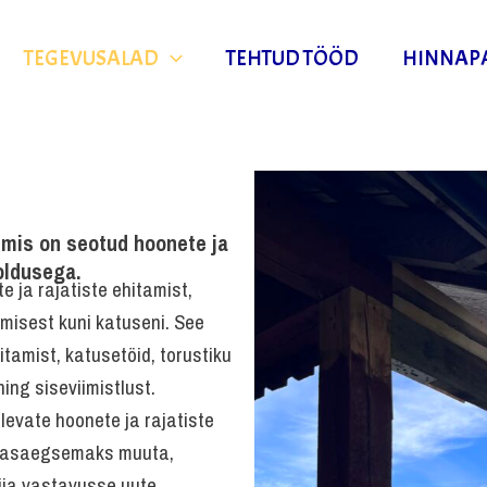
TEGEVUSALAD
TEHTUD TÖÖD
HINNAP
, mis on seotud hoonete ja
oldusega.
 ja rajatiste ehitamist,
isest kuni katuseni. See
itamist, katusetöid, torustiku
ing siseviimistlust.
evate hoonete ja rajatiste
 kaasaegsemaks muuta,
iia vastavusse uute