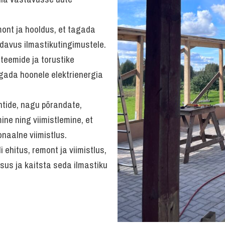
ont ja hooldus, et tagada
davus ilmastikutingimustele.
steemide ja torustike
agada hoonele elektrienergia
ntide, nagu põrandate,
ne ning viimistlemine, et
onaalne viimistlus.
ehitus, remont ja viimistlus,
sus ja kaitsta seda ilmastiku