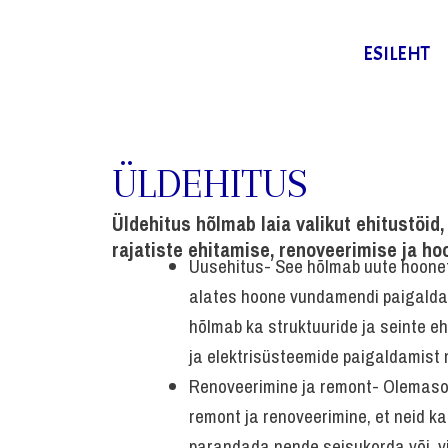
Skip
to
+372 53315298
ESILEHT
content
estneeving@gmail.com
ÜLDEHITUS
Üldehitus hõlmab laia valikut ehitustöid
rajatiste ehitamise, renoveerimise ja ho
Uusehitus- See hõlmab uute hoonete
alates hoone vundamendi paigaldam
hõlmab ka struktuuride ja seinte eh
ja elektrisüsteemide paigaldamist n
Renoveerimine ja remont- Olemasol
remont ja renoveerimine, et neid
parandada nende seisukorda või v